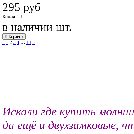
295 руб
Кол-во:
в наличии
шт.
«
1
2
3
4
…
13
»
Искали где купить молнии
да ещё и двухзамковые, ч