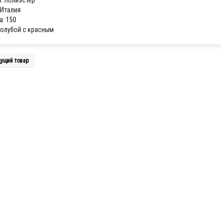
: полиэстер
 Италия
: 150
голубой с красным
ущий товар