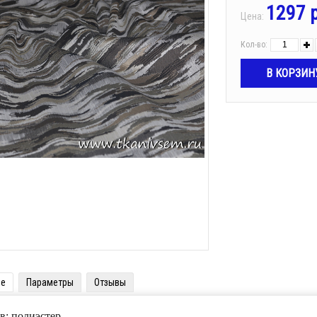
1297 
Цена:
Кол-во:
ие
Параметры
Отзывы
в: полиэстер