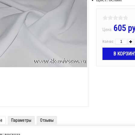
605 р
Цена:
Кол-во:
ие
Параметры
Отзывы
в:
вискоза